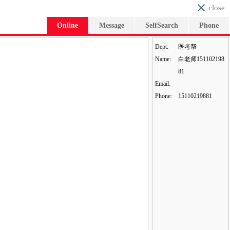
close
Online
Message
SelfSearch
Phone
Dept:
医考帮
Name:
白老师151102198
81
Email:
Phone:
15110219881